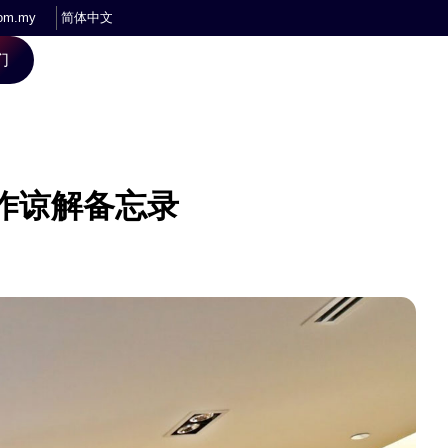
简体中文
om.my
们
作谅解备忘录