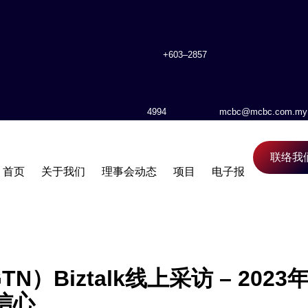
+603–2857
4994
mcbc@mcbc.com.my
联络我
首页
关于我们
理事会动态
项目
电子报
）Biztalk线上采访 – 202
信心