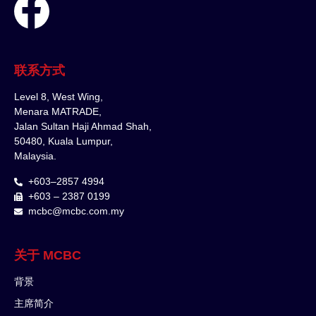
联系方式
Level 8, West Wing,
Menara MATRADE,
Jalan Sultan Haji Ahmad Shah,
50480, Kuala Lumpur,
Malaysia.
+603–2857 4994
+603 – 2387 0199
mcbc@mcbc.com.my
关于 MCBC
背景
主席简介